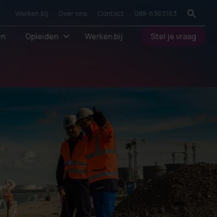
Werken bij
Over ons
Contact
088-6363163
en
Opleiden
Werken bij
Stel je vraag