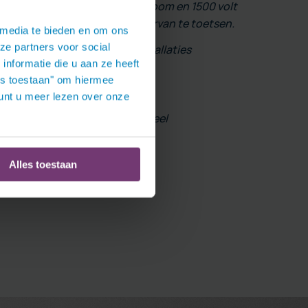
nning tot 1000 volt wisselstroom en 1500 volt
erstandig om de veiligheid daarvan te toetsen.
 media te bieden en om ons
ze partners voor social
erhouden van elektrische installaties
nformatie die u aan ze heeft
les toestaan" om hiermee
ke beschermingsmiddelen
nt u meer lezen over onze
iceren van vakbekwaam personeel
lektrische installaties.
Alles toestaan
t NEN 3140?