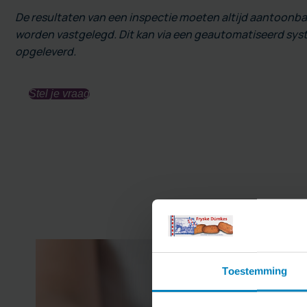
De resultaten van een inspectie moeten altijd aantoonbaar 
worden vastgelegd. Dit kan via een geautomatiseerd sys
opgeleverd.
Stel je vraag
Toestemming