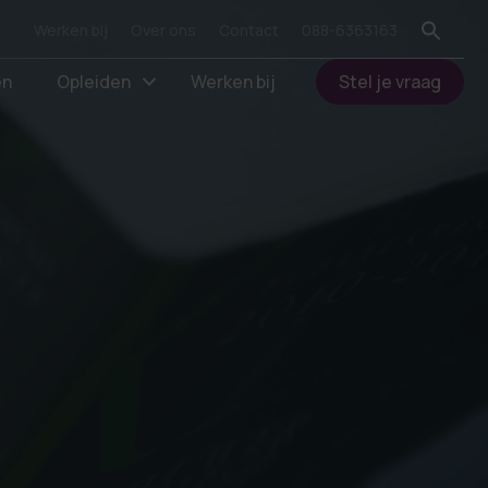
Werken bij
Over ons
Contact
088-6363163
en
Opleiden
Werken bij
Stel je vraag