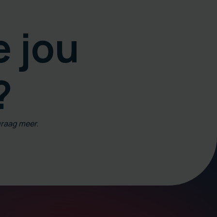
 jou
?
graag meer.