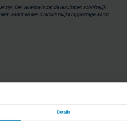
zijn. Een vereiste is dat de resultaten schriftelijk
teem waarmee een overzichtelijke rapportage wordt
Van der Hei
Details
De NEN 3140 is een Nederl
veiligheid in laagspannings