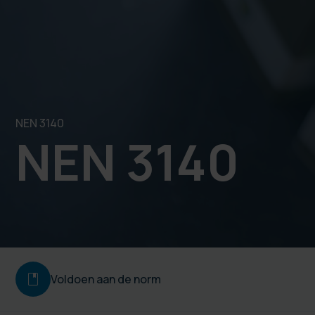
NEN 3140
NEN 3140
book
Voldoen aan de norm