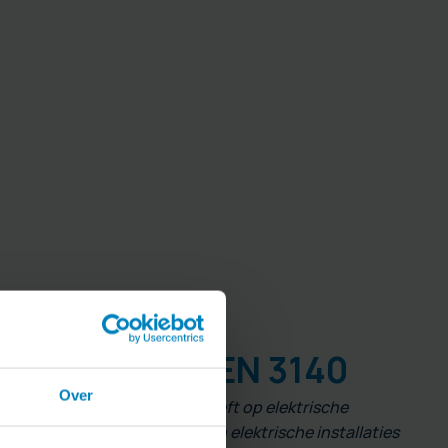
de is
NEN 3140
expert
Over
andse norm die betrekking heeft op elektrische
installatie. Werk je met of aan elektrische installaties